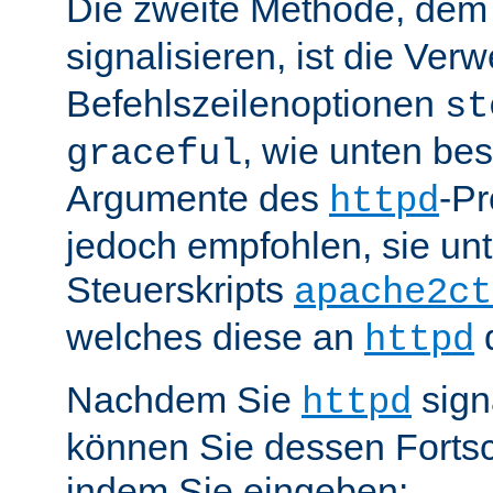
Die zweite Methode, de
signalisieren, ist die Ve
Befehlszeilenoptionen
st
, wie unten be
graceful
Argumente des
-P
httpd
jedoch empfohlen, sie u
Steuerskripts
apache2ct
welches diese an
d
httpd
Nachdem Sie
sign
httpd
können Sie dessen Fortsc
indem Sie eingeben: