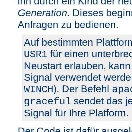
ihn durch ein Kind der ne
Generation
. Dieses begin
Anfragen zu bedienen.
Auf bestimmten Plattfor
für einen unterbre
USR1
Neustart erlauben, kann 
Signal verwendet werden
). Der Befehl
WINCH
apa
sendet das je
graceful
Signal für Ihre Platform.
Der Code ist dafür ausgel