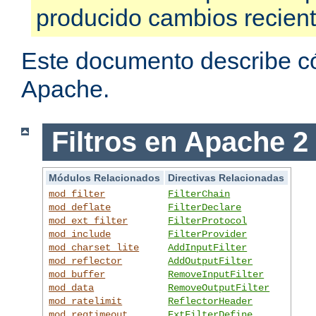
producido cambios recien
Este documento describe có
Apache.
Filtros en Apache 2
Módulos Relacionados
Directivas Relacionadas
mod_filter
FilterChain
mod_deflate
FilterDeclare
mod_ext_filter
FilterProtocol
mod_include
FilterProvider
mod_charset_lite
AddInputFilter
mod_reflector
AddOutputFilter
mod_buffer
RemoveInputFilter
mod_data
RemoveOutputFilter
mod_ratelimit
ReflectorHeader
mod_reqtimeout
ExtFilterDefine