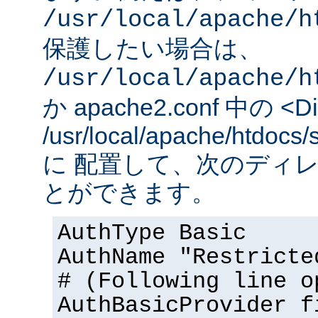
/usr/local/apache/h
保護したい場合は、
/usr/local/apache/h
か apache2.conf 中の <Dir
/usr/local/apache/htd
に 配置して、次のディ
とができます。
AuthType Basic
AuthName "Restricte
# (Following line o
AuthBasicProvider f