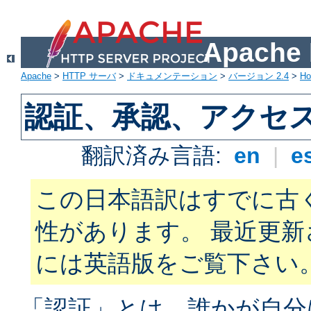
Apach
Apache
>
HTTP サーバ
>
ドキュメンテーション
>
バージョン 2.4
>
H
認証、承認、アクセ
翻訳済み言語:
en
|
e
この日本語訳はすでに古
性があります。 最近更
には英語版をご覧下さい
「認証」とは、誰かが自分