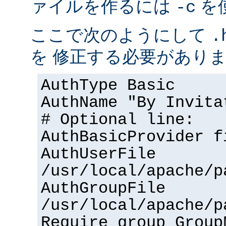
ァイルを作るには
を
-c
ここで次のようにして
.
を 修正する必要があり
AuthType Basic
AuthName "By Invita
# Optional line:
AuthBasicProvider f
AuthUserFile
/usr/local/apache/p
AuthGroupFile
/usr/local/apache/p
Require group Group