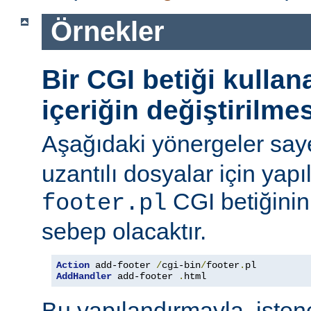
Örnekler
Bir CGI betiği kulla
içeriğin değiştirilmes
Aşağıdaki yönergeler say
uzantılı dosyalar için yapı
CGI betiğinini
footer.pl
sebep olacaktır.
Action
 add-footer 
/
cgi-bin
/
footer
.
AddHandler
 add-footer 
.
html
Bu yapılandırmayla, iste