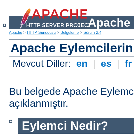
Apache 
Apache
>
HTTP Sunucusu
>
Belgeleme
>
Sürüm 2.4
Apache Eylemcilerin
Mevcut Diller:
en
|
es
|
f
Bu belgede Apache Eylemcil
açıklanmıştır.
Eylemci Nedir?