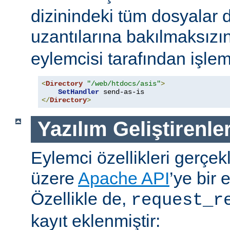
dizinindeki tüm dosyalar 
uzantılarına bakılmaksızı
eylemcisi tarafından işlem
<
Directory
"/web/htdocs/asis"
>
SetHandler
</
Directory
>
Yazılım Geliştirenler
Eylemci özellikleri gerçek
üzere
Apache API
’ye bir 
Özellikle de,
request_r
kayıt eklenmiştir: