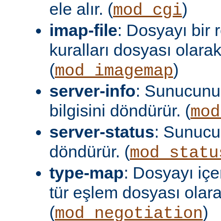
ele alır. (
)
mod_cgi
imap-file
: Dosyayı bir
kuralları dosyası olara
(
)
mod_imagemap
server-info
: Sunucunu
bilgisini döndürür. (
mod
server-status
: Sunuc
döndürür. (
mod_statu
type-map
: Dosyayı içer
tür eşlem dosyası olar
(
)
mod_negotiation