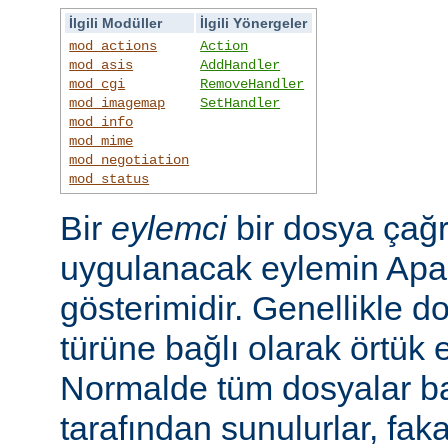
İlgili Modüller
İlgili Yönergeler
mod_actions
Action
mod_asis
AddHandler
mod_cgi
RemoveHandler
mod_imagemap
SetHandler
mod_info
mod_mime
mod_negotiation
mod_status
Bir
eylemci
bir dosya çağr
uygulanacak eylemin Apac
gösterimidir. Genellikle d
türüne bağlı olarak örtük e
Normalde tüm dosyalar b
tarafından sunulurlar, faka