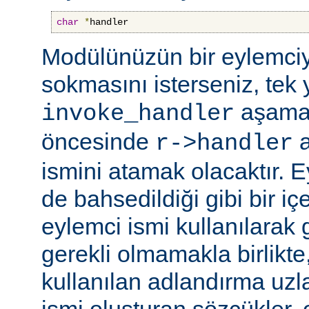
char
*
handler
Modülünüzün bir eylemciy
sokmasını isterseniz, tek 
aşama
invoke_handler
öncesinde
a
r->handler
ismini atamak olacaktır. 
de bahsedildiği gibi bir içe
eylemci ismi kullanılarak 
gerekli olmamakla birlikte,
kullanılan adlandırma uzl
ismi oluşturan sözcükler, 