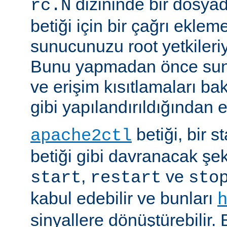
dizininde bir dosyad
rc.N
betiği için bir çağrı eklem
sunucunuzu root yetkileriy
Bunu yapmadan önce sun
ve erişim kısıtlamaları ba
gibi yapılandırıldığından 
betiği, bir s
apache2ctl
betiği gibi davranacak şek
,
ve
start
restart
sto
kabul edebilir ve bunları
sinyallere dönüştürebilir