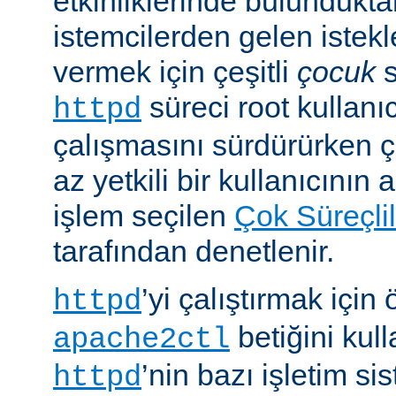
etkinliklerinde bulundukt
istemcilerden gelen istekl
vermek için çeşitli
çocuk
s
süreci root kullanıc
httpd
çalışmasını sürdürürken 
az yetkili bir kullanıcının 
işlem seçilen
Çok Süreçli
tarafından denetlenir.
’yi çalıştırmak için
httpd
betiğini kull
apache2ctl
’nin bazı işletim si
httpd