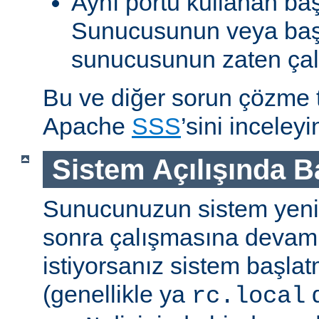
Aynı portu kullanan ba
Sunucusunun veya baş
sunucusunun zaten çal
Bu ve diğer sorun çözme ta
Apache
SSS
’sini inceleyi
Sistem Açılışında 
Sunucunuzun sistem yenid
sonra çalışmasına devam
istiyorsanız sistem başlat
(genellikle ya
d
rc.local