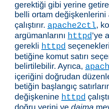
gerektiği gibi yerine getir
belli ortam değişkenlerini
çalıştırır.
, k
apache2ctl
argümanlarını
’ye 
httpd
gerekli
seçenekler
httpd
betiğine komut satırı seçe
belirtilebilir. Ayrıca,
apac
içeriğini doğrudan düzenl
betiğin başlangıç satırlar
değişkenine
çalışt
httpd
doğru yerini ve
daima
mev