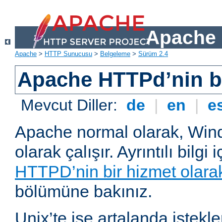
Apache 
Apache
>
HTTP Sunucusu
>
Belgeleme
>
Sürüm 2.4
Apache HTTPd’nin ba
Mevcut Diller:
de
|
en
|
e
Apache normal olarak, Wind
olarak çalışır. Ayrıntılı bilgi 
HTTPD’nin bir hizmet olarak 
bölümüne bakınız.
Unix’te ise artalanda istekl