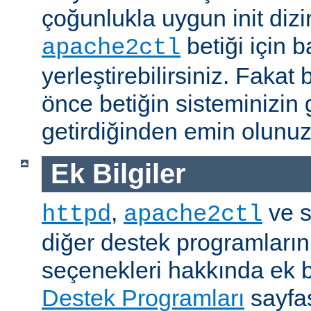
çoğunlukla uygun init dizi
betiği için b
apache2ctl
yerleştirebilirsiniz. Fak
önce betiğin sisteminizin 
getirdiğinden emin olunuz
Ek Bilgiler
,
ve s
httpd
apache2ctl
diğer destek programların
seçenekleri hakkında ek b
Destek Programları
sayfas